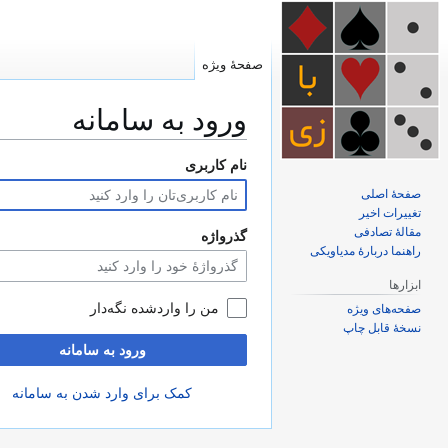
صفحهٔ ویژه
ورود به سامانه
نام کاربری
پرش
پرش
به
به
صفحهٔ اصلی
ناوبری
جستجو
تغییرات اخیر
مقالهٔ تصادفی
گذرواژه
راهنما دربارهٔ مدیاویکی
ابزارها
من را واردشده نگه‌دار
صفحه‌های ویژه
نسخهٔ قابل چاپ
ورود به سامانه
کمک برای وارد شدن به سامانه