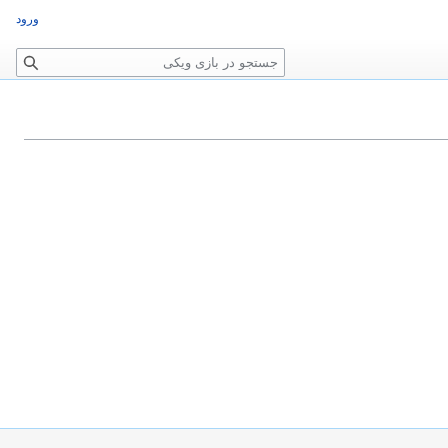
ورود
ج
س
ت
ج
و