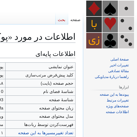
صفحه
بحث
اطلاعات در مورد «پ
اطلاعات پایه‌ای
پرش
پرش
به
به
صفحهٔ اصلی
تغییرات اخیر
ناوبری
جستجو
عنوان نمایشی
پو
مقالهٔ تصادفی
کلید پیش‌فرض مرتب‌سازی
پو
راهنما دربارهٔ مدیاویکی
حجم صفحه (بایت)
۸۸
ابزارها
شناسهٔ فضای نام
0
پیوندها به این صفحه
شناسهٔ صفحه
93
تغییرات مرتبط
صفحه‌های ویژه
زبان محتوای صفحه
fa - فارسی
اطلاعات صفحه
مدل محتوای صفحه
وی
‌فهرست‌کردن توسط ربات‌ها
مج
تعداد تغییرمسیرها به این صفحه
۱