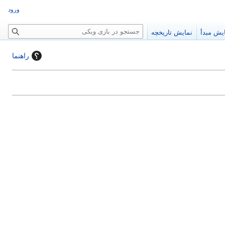
ورود
ج
یش مبدأ
نمایش تاریخچه
س
ت
راهنما
ج
و